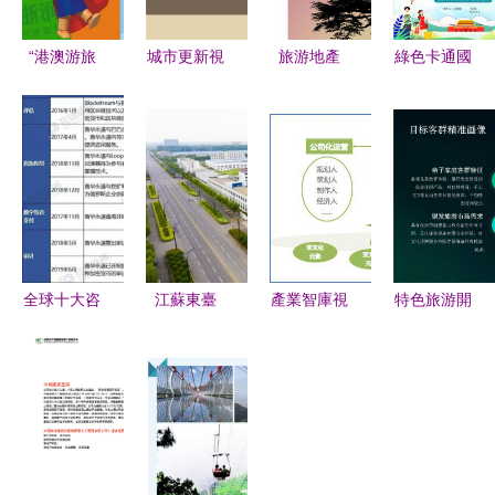
“港澳游旅
城市更新視
旅游地產
綠色卡通國
游券”咨詢
角下的旅游
案例 旅游
慶節出游活
設計與旅游
性地產項目
策劃公司
動策劃與旅
開發項目策
概念設計
成都旅游策
游開發項目
劃全解析
以旅游開發
劃公司 成
咨詢
項目策劃咨
都意道旅游
詢為切入
策劃公司
全球十大咨
江蘇東臺
產業智庫視
特色旅游開
詢公司全線
“生態綠+海
角下文化旅
發項目策劃
入局區塊鏈
洋藍”！打
游產業鏈深
匯報方案
安永普華布
造海洋經濟
度開發與策
陣全方位，
創新發展新
劃咨詢策略
貝恩重注投
高地