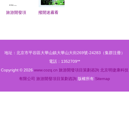
資，區塊鏈
咨詢或成巨
旅游開發項
撥開迷霧看
頭競技新戰
目策劃咨詢
策劃，讓旅
場
打造精品文
游景區在市
旅目的地的
場中煥發活
核心引擎
力
地址：北京市平谷區大華山鎮大華山大街269號-24283（集群注冊）
電話：1352709**
Copyright © 2026
www.cozq.cn
旅游開發項目策劃咨詢
北京明捷康科技
有限公司
旅游開發項目策劃咨詢
版權所有
Sitemap