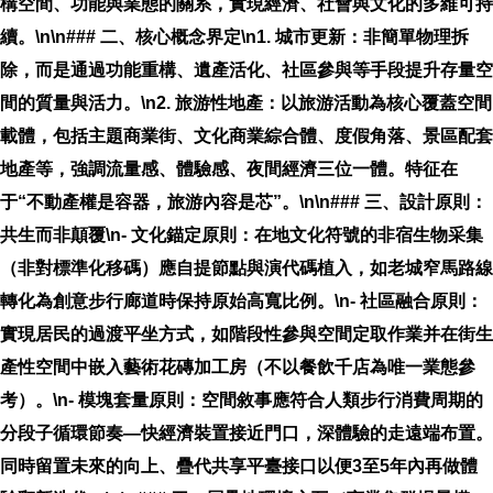
構空間、功能與業態的關系，實現經濟、社會與文化的多維可持
續。\n\n### 二、核心概念界定\n1.
城市更新
：非簡單物理拆
除，而是通過功能重構、遺產活化、社區參與等手段提升存量空
間的質量與活力。\n2.
旅游性地產
：以旅游活動為核心覆蓋空間
載體，包括主題商業街、文化商業綜合體、度假角落、景區配套
地產等，強調流量感、體驗感、夜間經濟三位一體。特征在
于“不動產權是容器，旅游內容是芯”。\n\n### 三、設計原則：
共生而非顛覆\n-
文化錨定原則
：在地文化符號的非宿生物采集
（非對標準化移碼）應自提節點與演代碼植入，如老城窄馬路線
轉化為創意步行廊道時保持原始高寬比例。\n-
社區融合原則
：
實現居民的過渡平坐方式，如階段性參與空間定取作業并在街生
產性空間中嵌入藝術花磚加工房（不以餐飲千店為唯一業態參
考）。\n-
模塊套量原則
：空間敘事應符合人類步行消費周期的
分段子循環節奏—快經濟裝置接近門口，深體驗的走遠端布置。
同時留置未來的向上、疊代共享平臺接口以便3至5年內再做體